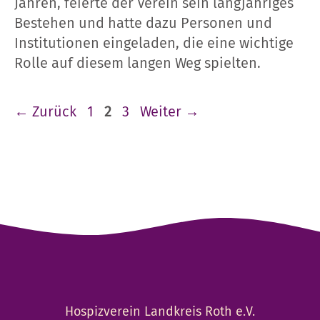
Jahren, feierte der Verein sein langjähriges
Bestehen und hatte dazu Personen und
Institutionen eingeladen, die eine wichtige
Rolle auf diesem langen Weg spielten.
Seite
Seite
Seite
←
Zurück
1
2
3
Weiter
→
Hospizverein Landkreis Roth e.V.