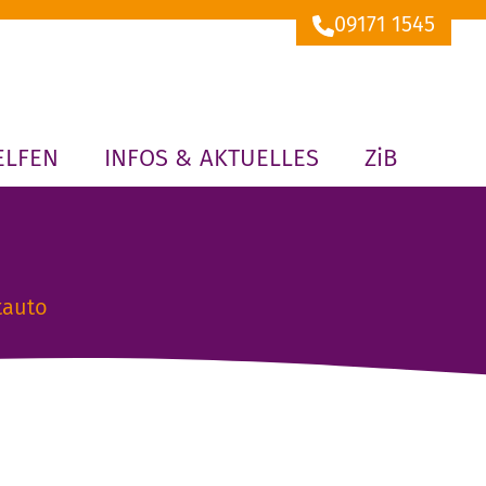
09171 1545
ELFEN
INFOS & AKTUELLES
ZiB
tauto