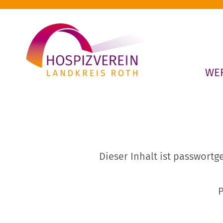
Zum
Inhalt
springen
WER
Dieser Inhalt ist passwortg
P