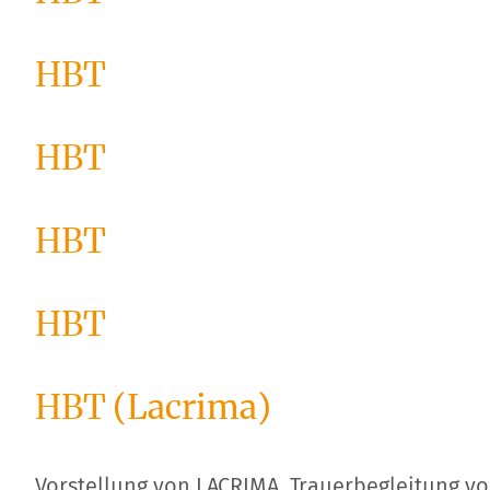
HBT
HBT
HBT
HBT
HBT (Lacrima)
Vorstellung von LACRIMA, Trauerbegleitung v