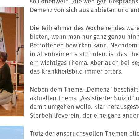
so Lobenwein „die wenigen Gesprächs
Demenz von sich aus anbieten und en
Die Teilnehmer des Wochenendes waren
bieten, wenn man nur ganz genau hinhö
Betroffenen bewirken kann. Nachdem v
in Altenheimen stattfinden, ist das T
ein wichtiges Thema. Aber auch bei Be
das Krankheitsbild immer öfters.
Neben dem Thema „Demenz“ beschäftig
aktuellen Thema „Assistierter Suizid“
damit umgehen wolle. Klar herausgest
Sterbehilfeverein, der eine ganz ande
Trotz der anspruchsvollen Themen blie