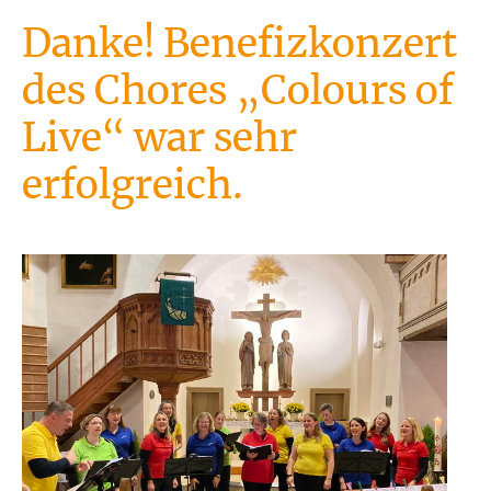
Danke! Benefizkonzert
des Chores „Colours of
Live“ war sehr
erfolgreich.